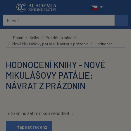
Přeskočit na hlavní obsah
Domů
Knihy
Pro děti a mládež
Nové Mikulášovy patálie: Návrat z prázdnin
Hodnocení
HODNOCENÍ KNIHY - NOVÉ
MIKULÁŠOVY PATÁLIE:
NÁVRAT Z PRÁZDNIN
Tuto knihu zatím nikdo nehodnotil.
Napsat recenzi