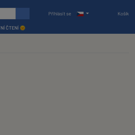
Přihlásit se
Košík
NÍ ČTENÍ 🌞