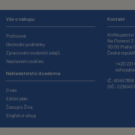
Vše o nákupu
Kontakt
Knihkupectví
Poštovné
Na Florenci 3
Obchodní podmínky
110 00 Praha 1
Zpracování osobních údajů
Česká republi
Nastavení cookies
+420 221 
eshop@ac
Nakladatelství Academia
IČ: 60457856
DIČ: CZ6045
O nás
Ediční plán
Časopis Živa
English e-shop