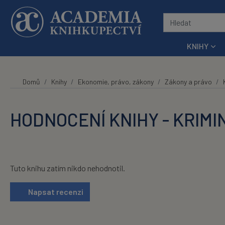
Přeskočit na hlavní obsah
KNIHY
Domů
Knihy
Ekonomie, právo, zákony
Zákony a právo
HODNOCENÍ KNIHY - KRIMI
Tuto knihu zatím nikdo nehodnotil.
Napsat recenzi