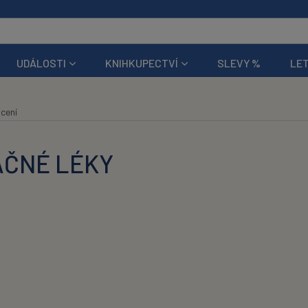
UDÁLOSTI
KNIHKUPECTVÍ
SLEVY %
LET
cení
AČNÉ LÉKY