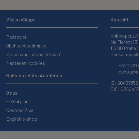
Vše o nákupu
Kontakt
Knihkupectví
Poštovné
Na Florenci 3
Obchodní podmínky
110 00 Praha 1
Zpracování osobních údajů
Česká republi
Nastavení cookies
+420 221 
eshop@ac
Nakladatelství Academia
IČ: 60457856
DIČ: CZ6045
O nás
Ediční plán
Časopis Živa
English e-shop