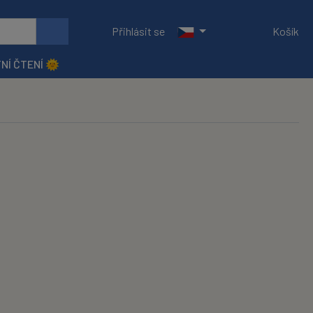
Přihlásit se
Košík
NÍ ČTENÍ 🌞