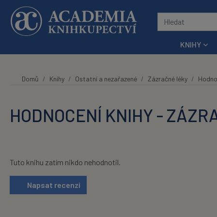
Přeskočit na hlavní obsah
KNIHY
Domů
Knihy
Ostatní a nezařazené
Zázračné léky
Hodno
HODNOCENÍ KNIHY - ZÁZR
Tuto knihu zatím nikdo nehodnotil.
Napsat recenzi