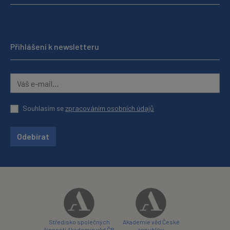
Přihlášení k newsletteru
Souhlasím se
zpracováním osobních údajů
Odebírat
Středisko společných
Akademie věd České
činností Akademie věd ČR
republiky