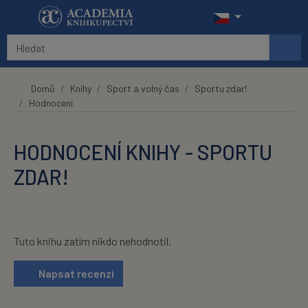
Přeskočit na hlavní obsah
Domů
Knihy
Sport a volný čas
Sportu zdar!
Hodnocení
HODNOCENÍ KNIHY - SPORTU
ZDAR!
Tuto knihu zatím nikdo nehodnotil.
Napsat recenzi