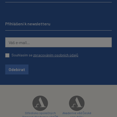
Přihlášení k newsletteru
Souhlasím se
zpracováním osobních údajů
Odebírat
Středisko společných
Akademie věd České
činností Akademie věd ČR
republiky