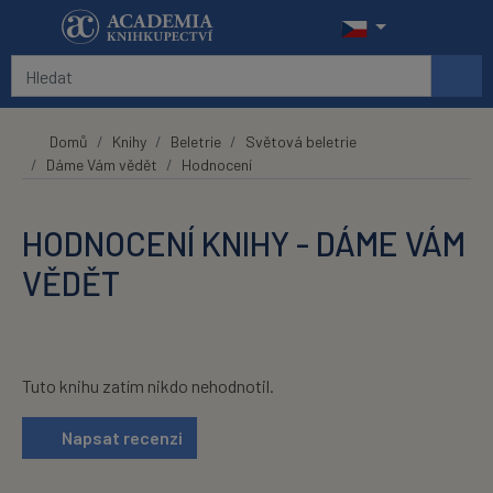
Přeskočit na hlavní obsah
Domů
Knihy
Beletrie
Světová beletrie
Dáme Vám vědět
Hodnocení
HODNOCENÍ KNIHY - DÁME VÁM
VĚDĚT
Tuto knihu zatím nikdo nehodnotil.
Napsat recenzi