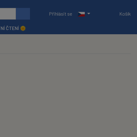
Přihlásit se
Košík
NÍ ČTENÍ 🌞