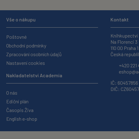
Vše o nákupu
Kontakt
Knihkupectví
Poštovné
Na Florenci 3
Obchodní podmínky
110 00 Praha 1
Zpracování osobních údajů
Česká republi
Nastavení cookies
+420 221 
eshop@ac
Nakladatelství Academia
IČ: 60457856
DIČ: CZ6045
O nás
Ediční plán
Časopis Živa
English e-shop