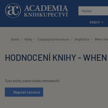
Přeskočit na hlavní obsah
KNIHY
Domů
Knihy
Cizojazyčná literatura
Angličtina
When the
HODNOCENÍ KNIHY - WHEN
Tuto knihu zatím nikdo nehodnotil.
Napsat recenzi