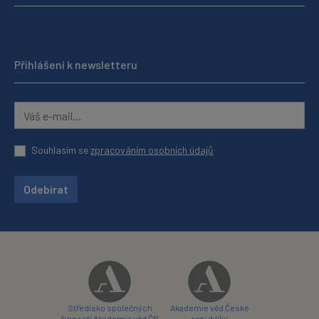
Přihlášení k newsletteru
Souhlasím se
zpracováním osobních údajů
Odebírat
Středisko společných
Akademie věd České
činností Akademie věd ČR
republiky