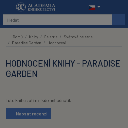
Přeskočit na hlavní obsah
Domů
Knihy
Beletrie
Světová beletrie
Paradise Garden
Hodnocení
HODNOCENÍ KNIHY - PARADISE
GARDEN
Tuto knihu zatím nikdo nehodnotil.
Napsat recenzi