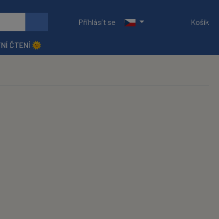
Přihlásit se
Košík
NÍ ČTENÍ 🌞