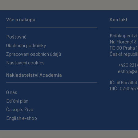
Vše o nákupu
Kontakt
Knihkupectví
Poštovné
Na Florenci 3
Obchodní podmínky
110 00 Praha 1
Zpracování osobních údajů
Česká republi
Nastavení cookies
+420 221 
eshop@ac
Nakladatelství Academia
IČ: 60457856
DIČ: CZ6045
O nás
Ediční plán
Časopis Živa
English e-shop