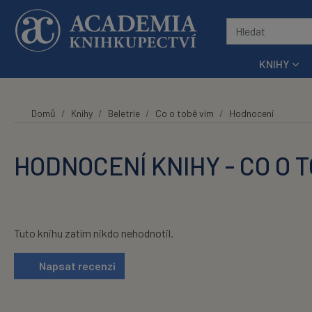
Přeskočit na hlavní obsah
KNIHY
Domů
Knihy
Beletrie
Co o tobě vím
Hodnocení
HODNOCENÍ KNIHY - CO O 
Tuto knihu zatím nikdo nehodnotil.
Napsat recenzi