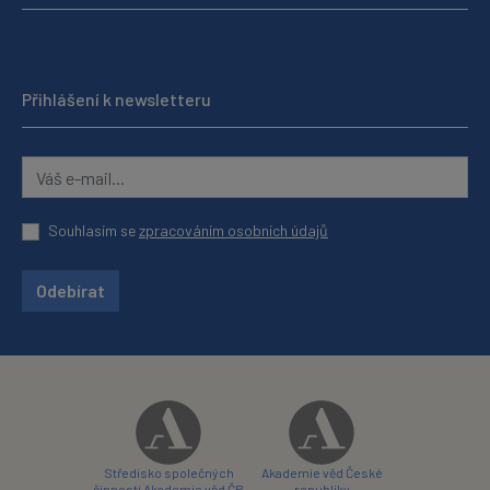
Přihlášení k newsletteru
Souhlasím se
zpracováním osobních údajů
Odebírat
Středisko společných
Akademie věd České
činností Akademie věd ČR
republiky