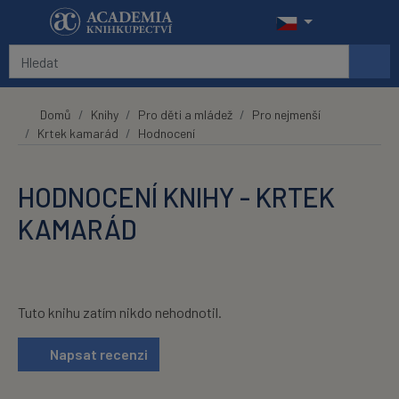
Přeskočit na hlavní obsah
Domů
Knihy
Pro děti a mládež
Pro nejmenší
Krtek kamarád
Hodnocení
HODNOCENÍ KNIHY - KRTEK
KAMARÁD
Tuto knihu zatím nikdo nehodnotil.
Napsat recenzi