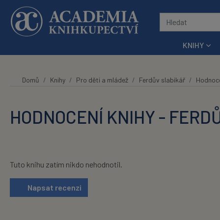
Přeskočit na hlavní obsah
KNIHY
Domů
Knihy
Pro děti a mládež
Ferdův slabikář
Hodnoc
HODNOCENÍ KNIHY - FERD
Tuto knihu zatím nikdo nehodnotil.
Napsat recenzi