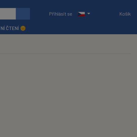
Přihlásit se
Košík
NÍ ČTENÍ 🌞