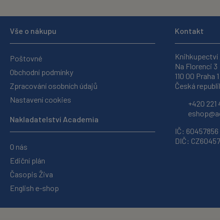
Vše o nákupu
Kontakt
Knihkupectví
Poštovné
Na Florenci 3
Obchodní podmínky
110 00 Praha 1
Zpracování osobních údajů
Česká republi
Nastavení cookies
+420 221 
eshop@ac
Nakladatelství Academia
IČ: 60457856
DIČ: CZ6045
O nás
Ediční plán
Časopis Živa
English e-shop