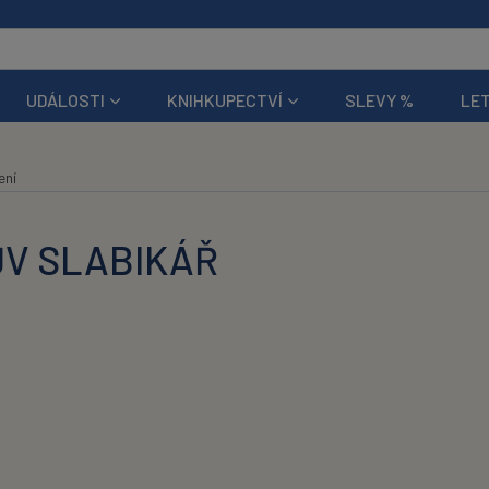
UDÁLOSTI
KNIHKUPECTVÍ
SLEVY %
LET
ení
ŮV SLABIKÁŘ