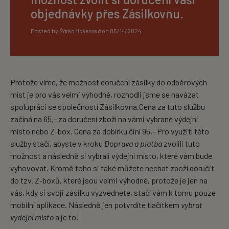
objednávky přes Zásilkovnu.
Posted by
Šárka Hakenová
on
05/14/2024
Protože víme, že možnost doručení zásilky do odběrových
míst je pro vás velmi výhodné, rozhodli jsme se navázat
spolupráci se společností Zásilkovna.Cena za tuto službu
začíná na 65,- za doručení zboží na vámi vybrané výdejní
místo nebo Z-box. Cena za dobírku činí 95,- Pro využití této
služby stačí, abyste v kroku
Doprava a platba
zvolili tuto
možnost a následně si vybrali výdejní místo, které vám bude
vyhovovat. Kromě toho si také můžete nechat zboží doručit
do tzv. Z-boxů, které jsou velmi výhodné, protože je jen na
vás, kdy si svoji zásilku vyzvednete, stačí vám k tomu pouze
mobilní aplikace. Následně jen potvrdíte tlačítkem
vybrat
výdejní místo
a je to!