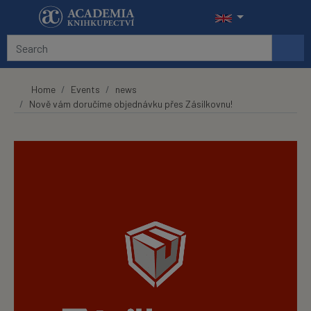
Skip to main content
Home
Events
news
Nově vám doručíme objednávku přes Zásilkovnu!