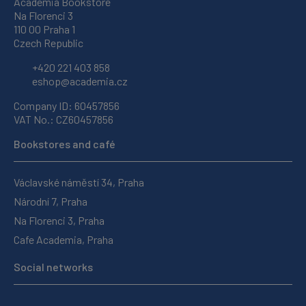
Academia Bookstore
Na Florenci 3
110 00 Praha 1
Czech Republic
+420 221 403 858
eshop@academia.cz
Company ID: 60457856
VAT No.: CZ60457856
Bookstores and café
Václavské náměstí 34, Praha
Národní 7, Praha
Na Florenci 3, Praha
Cafe Academia, Praha
Social networks