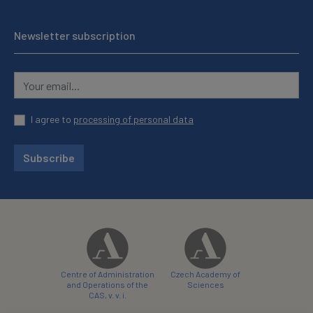
Newsletter subscription
I agree to
processing of personal data
Subscribe
Centre of Administration
Czech Academy of
and Operations of the
Sciences
CAS, v. v. i.