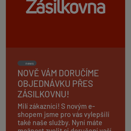
news
NOVĚ VÁM DORUČÍME
OBJEDNÁVKU PŘES
ZÁSILKOVNU!
Milí zákazníci! S novým e-
shopem jsme pro vás vylepšili
také naše služby. Nyní máte
možnost zvolit si doručení vaší