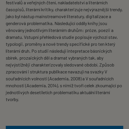
festivalů a veřejných čtení, nakladatelství a literárních
časopisů, literární kritiky, charakterizuje nejvýraznější trendy,
jako byl nástup mainstreamové literatury, digitalizace a
genderová problematika. Následující oddíly knihy jsou
věnovány jednotlivým literárním druhům: próze, poezii a
dramatu. Vstupní přehledová studie popisuje výchozí stav,
typologii, proměny a nové trendy specifické pro ten který
literární druh. Po studii následují intepretace básnických
sbírek, prozaických děl a dramat vybraných tak, aby
nejvýstižněji charakterizovaly sledované období. Způsob
zpracování i struktura publikace navazují na svazky V
souřadnicích volnosti (Academia, 2008) a V souřadnicích
mnohosti (Academia, 2014), s nimiž tvoří celek zkoumající po
jednotlivých desetiletích problematiku aktuální literární
tvorby.