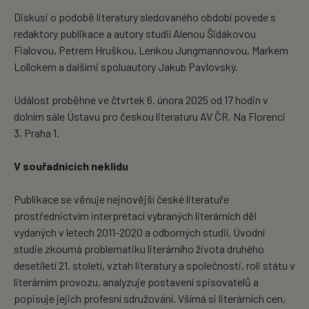
Diskusi o podobě literatury sledovaného období povede s
redaktory publikace a autory studií Alenou Šidákovou
Fialovou, Petrem Hruškou, Lenkou Jungmannovou, Markem
Lollokem a dalšími spoluautory Jakub Pavlovský.
Událost proběhne ve čtvrtek 6. února 2025 od 17 hodin v
dolním sále Ústavu pro českou literaturu AV ČR, Na Florenci
3, Praha 1.
V souřadnicích neklidu
Publikace se věnuje nejnovější české literatuře
prostřednictvím interpretací vybraných literárních děl
vydaných v letech 2011-2020 a odborných studií. Úvodní
studie zkoumá problematiku literárního života druhého
desetiletí 21. století, vztah literatury a společnosti, roli státu v
literárním provozu, analyzuje postavení spisovatelů a
popisuje jejich profesní sdružování. Všímá si literárních cen,