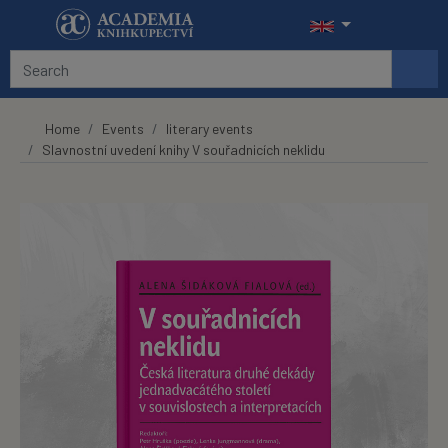
Skip to main content
Home
Events
literary events
Slavnostní uvedení knihy V souřadnicích neklidu