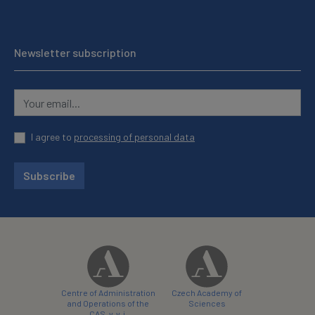
Newsletter subscription
I agree to
processing of personal data
Subscribe
Centre of Administration
Czech Academy of
and Operations of the
Sciences
CAS, v. v. i.