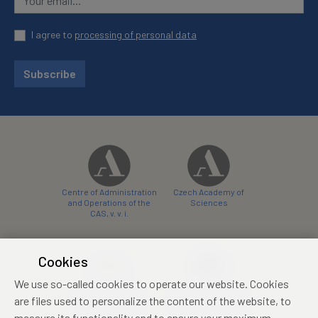
I agree to
processing of personal data
Subscribe
Centre of Administration
Czech Academy of
and Operations of the
Sciences
CAS, v. v. i.
Cookies
We use so-called cookies to operate our website. Cookies
Castle Hotel Liblice
Zámecký hotel Třešť
are files used to personalize the content of the website, to
conference centre
konferenční centrum
measure its functionality and to ensure your maximum