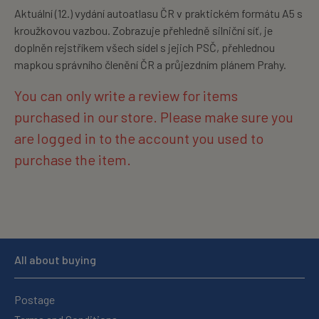
Aktuální (12.) vydání autoatlasu ČR v praktickém formátu A5 s
kroužkovou vazbou. Zobrazuje přehledně silniční síť, je
doplněn rejstříkem všech sídel s jejich PSČ, přehlednou
mapkou správního členění ČR a průjezdním plánem Prahy.
You can only write a review for items
purchased in our store. Please make sure you
are logged in to the account you used to
purchase the item.
All about buying
Postage