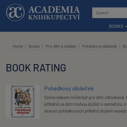
Skip to main content
BOOKS
Home
Books
Pro děti a mládež
Pohádkový dědeček
Bo
BOOK RATING
Pohádkový dědeček
Cesta vlakem může být pro děti zdlouhavá. 
příběhů se děti mohou dočíst o semaforu, kter
dvacet pohádkových příběhů doplnil veselým