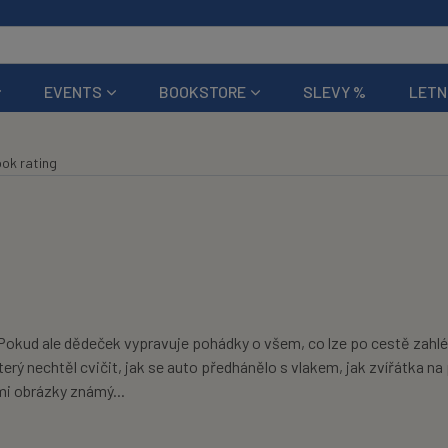
EVENTS
BOOKSTORE
SLEVY %
LETN
ok rating
Pokud ale dědeček vypravuje pohádky o všem, co lze po cestě zahlé
ý nechtěl cvičit, jak se auto předhánělo s vlakem, jak zvířátka na po
i obrázky známý...