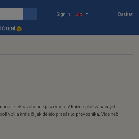
Sign in
Basket
Í ČTENÍ 🌞
dnout z okna, uběhne jako voda. V knížce plné zábavných
li volila krále či jak dělalo prasátko převozníka. Více než