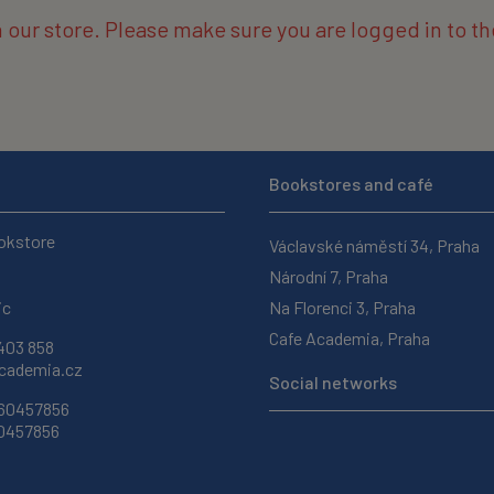
n our store. Please make sure you are logged in to 
Bookstores and café
okstore
Václavské náměstí 34, Praha
Národní 7, Praha
ic
Na Florenci 3, Praha
Cafe Academia, Praha
403 858
ademia.cz
Social networks
 60457856
60457856