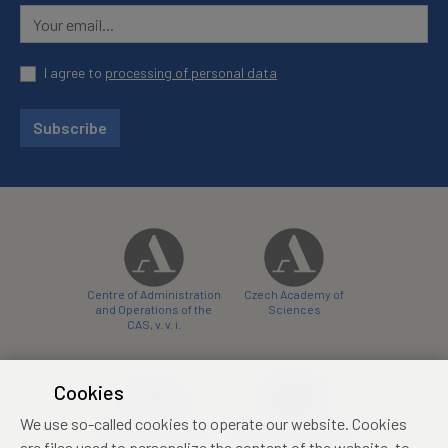
I agree to
processing of personal data
Subscribe
Centre of Administration
Czech Academy of
and Operations of the
Sciences
CAS, v. v. i.
Cookies
We use so-called cookies to operate our website. Cookies
Castle Hotel Liblice
Zámecký hotel Třešť
are files used to personalize the content of the website, to