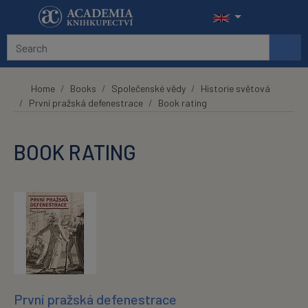
Skip to main content
Home
Books
Společenské vědy
Historie světová
První pražská defenestrace
Book rating
BOOK RATING
První pražská defenestrace