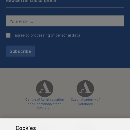
Newsletter subscription
I agree to
processing of personal data
Subscribe
Centre of Administration
Czech Academy of
and Operations of the
Sciences
CAS, v. v. i.
Cookies