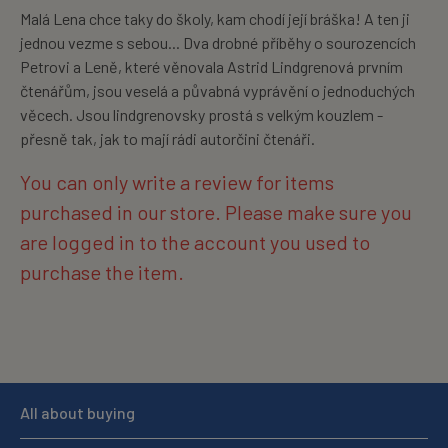
Malá Lena chce taky do školy, kam chodí její bráška! A ten ji
jednou vezme s sebou... Dva drobné příběhy o sourozencích
Petrovi a Leně, které věnovala Astrid Lindgrenová prvním
čtenářům, jsou veselá a půvabná vyprávění o jednoduchých
věcech. Jsou lindgrenovsky prostá s velkým kouzlem -
přesně tak, jak to mají rádi autorčini čtenáři.
You can only write a review for items
purchased in our store. Please make sure you
are logged in to the account you used to
purchase the item.
All about buying