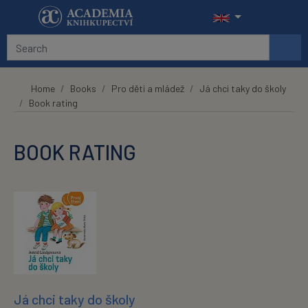
Skip to main content
Home
Books
Pro děti a mládež
Já chci taky do školy
Book rating
BOOK RATING
Já chci taky do školy