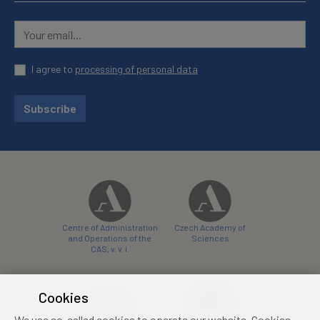
I agree to
processing of personal data
Subscribe
Centre of Administration
Czech Academy of
and Operations of the
Sciences
CAS, v. v. i.
Cookies
We use so-called cookies to operate our website. Cookies