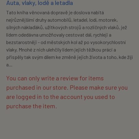
Auta, vlaky, lodě a letadla
Tato kniha věnovaná dopravě je doslova nabitá
nejrůznějšími druhy automobilů, letadel, lodí, motorek,
silných náklaďáků, užitkových strojů a rozličných vlaků, jež
lidem odedávna umožňovaly cestovat dál, rychleji a
bezstarostněji - od městských kol až po vysokorychlostní
vlaky. Mnohé z nich ulehčily lidem jejich těžkou práci a
přispěly tak svým dílem ke změně jejich života a toho, kde žijí
a...
You can only write a review for items
purchased in our store. Please make sure you
are logged in to the account you used to
purchase the item.