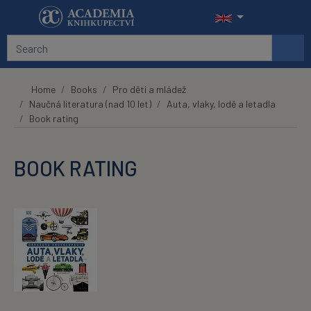
Skip to main content
Home
Books
Pro děti a mládež
Naučná literatura (nad 10 let)
Auta, vlaky, lodě a letadla
Book rating
BOOK RATING