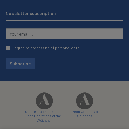
Newsletter subscription
I agree to
processing of personal data
Subscribe
Centre of Administration
Czech Academy of
and Operations of the
Sciences
CAS, v. v. i.