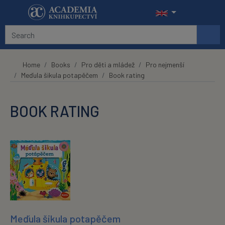
Skip to main content
Home
Books
Pro děti a mládež
Pro nejmenší
Meďula šikula potapěčem
Book rating
BOOK RATING
Meďula šikula potapěčem