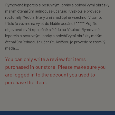
Rýmované leporelo s posuvnými prvky a pohyblivými obrázky
malým čtenářům jednoduše učaruje! Knížkou je provede
roztomilý Méďula, který umí snad úplně všechno. V tomto
titulu je vezme na výlet do hlubin oceánu! ***** Pojďte
objevovat svět společně s Méďulou šikulou! Rýmované
leporelo s posuvnými prvky a pohyblivými obrázky malým
čtenářům jednoduše učaruje. Knížkou je provede roztomilý
méďa,...
You can only write a review for items
purchased in our store. Please make sure you
are logged in to the account you used to
purchase the item.