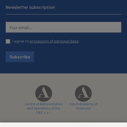
Newsletter subscription
I agree to
processing of personal data
Subscribe
Centre of Administration
Czech Academy of
and Operations of the
Sciences
CAS, v. v. i.